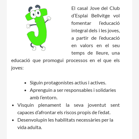
El casal Jove del Club
d’Esplai Bellvitge vol
fomentar l’educació
integral dels i les joves,
a partir de l’educació
CONEIX FUNDESPLAI
en valors en el seu
temps de lleure, una
La Fundació
educació que promogui processos en el que els
joves:
L'equip
Siguin protagonistes actius i actives.
Missió i valors
Aprenguin a ser responsables i solidaries
Els comptes clars
amb l’entorn.
Visquin plenament la seva joventut sent
Memòria d'activitats
capaces d’afrontar els riscos propis de l’edat.
Proposta educativa
Desenvolupin les habilitats necessàries per la
vida adulta.
ACTUALITAT