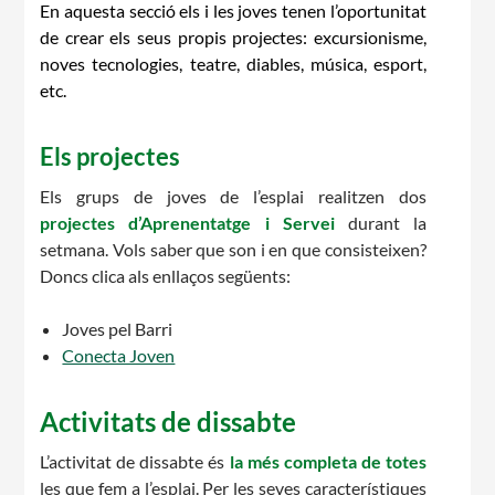
En aquesta secció els i les joves tenen l’oportunitat
de crear els seus propis projectes: excursionisme,
Notícies
noves tecnologies, teatre, diables, música, esport,
etc.
Butlletins
Diari de la Fundació
Els projectes
Fundesplai als mitjans
Els grups de joves de l’esplai realitzen dos
Xarxes socials
projectes d’Aprenentatge i Servei
durant la
setmana. Vols saber que son i en que consisteixen?
Doncs clica als enllaços següents:
COL·LABORA
Joves pel Barri
Fes voluntariat
Conecta Joven
Fes un donatiu
Activitats de dissabte
Treballa amb nosaltres
L’activitat de dissabte és
la més completa de totes
les que fem a l’esplai. Per les seves característiques