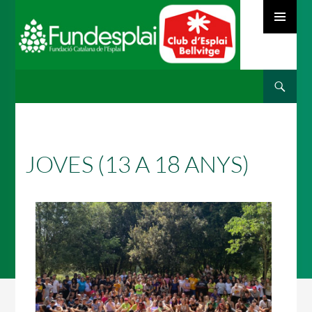
MENÚ
PRINCIPAL
Cerca
ACTIVITATS D'ESTIU
VÉS
AL
CONTINGUT
MÓN ESCOLAR
JOVES (13 A 18 ANYS)
ALBERG CENTRE ESPLAI
FORMACIÓ