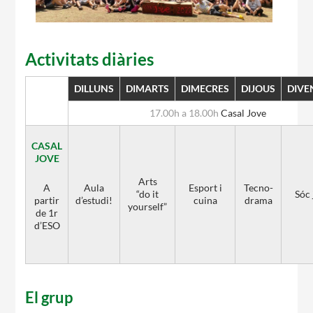
CASES DE COLÒNIES
Activitats diàries
DILLUNS
DIMARTS
DIMECRES
DIJOUS
DIVE
ACCIÓ SOCIAL I JOVES
17.00h a 18.00h
Casal Jove
CASAL
JOVE
ESPLAIS
Arts
A
Aula
Esport i
Tecno-
“do it
Sóc 
partir
d’estudi!
cuina
drama
yourself”
de 1r
d’ESO
SUPORT TERCER SECTOR
El grup