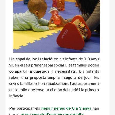
CASES DE COLÒNIES
ACCIÓ SOCIAL I JOVES
Un
espai de joc i relació
, on els infants de 0-3 anys
ESPLAIS
viuen el seu primer espai social i, les famílies poden
compartir inquietuds i necessitats.
Els infants
reben una
proposta amplia i segura de joc
i les
seves famílies reben
recolzament i assessorament
SUPORT TERCER SECTOR
en tot allò que envolta el món del nadó i la primera
infància.
Per participar els
nens i nenes de 0 a 3 anys
han
d’anar
acompanyats d’una persona adulta.