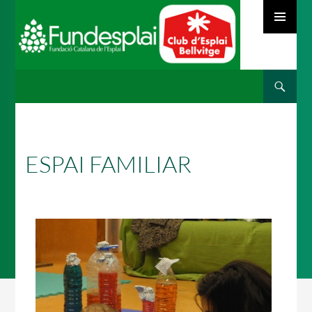
MENÚ
PRINCIPAL
Cerca
ACTIVITATS D'ESTIU
VÉS
AL
CONTINGUT
MÓN ESCOLAR
ESPAI FAMILIAR
ALBERG CENTRE ESPLAI
FORMACIÓ