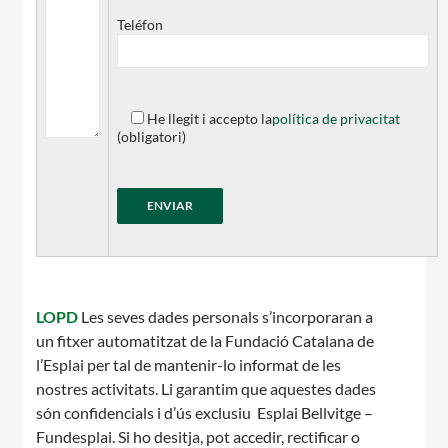
Teléfon
Notícies
Butlletins
He llegit i accepto la
política de privacitat
Diari de la Fundació
(obligatori)
Fundesplai als mitjans
Xarxes socials
COL·LABORA
Fes voluntariat
LOPD
Les seves dades personals s’incorporaran a
un fitxer automatitzat de la Fundació Catalana de
Fes un donatiu
l’Esplai per tal de mantenir-lo informat de les
Treballa amb nosaltres
nostres activitats. Li garantim que aquestes dades
són confidencials i d’ús exclusiu Esplai Bellvitge –
Fundesplai. Si ho desitja, pot accedir, rectificar o