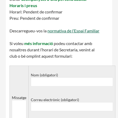
Horaris i preus
Horari: Pendent de confirmar
Preu: Pendent de confirmar
Descarregueu-vos la
normativa de l’Espai Familiar
CONEIX FUNDESPLAI
Si voleu
més informació
podeu contactar amb
nosaltres durant l’horari de Secretaria, venint al
La Fundació
club o bé omplint aquest formulari:
L'equip
Missió i valors
Nom (obligatori)
Els comptes clars
Memòria d'activitats
Missatge
Correu electrònic (obligatori)
Proposta educativa
ACTUALITAT