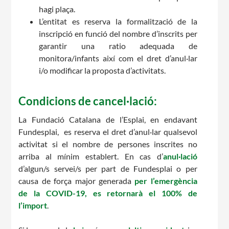
hagi plaça.
L’entitat es reserva la formalització de la
inscripció en funció del nombre d’inscrits per
garantir una ratio adequada de
monitora/infants així com el dret d’anul·lar
CONEIX FUNDESPLAI
i/o modificar la proposta d’activitats.
La Fundació
Condicions de cancel·lació:
L'equip
La Fundació Catalana de l’Esplai, en endavant
Fundesplai, es reserva el dret d’anul·lar qualsevol
Missió i valors
activitat si el nombre de persones inscrites no
arriba al mínim establert. En cas d’
anul·lació
Els comptes clars
d’algun/s servei/s per part de Fundesplai o per
Memòria d'activitats
causa de força major generada
per l’emergència
de la COVID-19, es retornarà el 100% de
Proposta educativa
l’import
.
ACTUALITAT