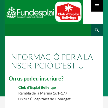
MENÚ
PRINCIPAL
Cerca
ACTIVITATS D'ESTIU
VÉS
AL
CONTINGUT
MÓN ESCOLAR
INFORMACIÓ PER A LA
INSCRIPCIÓ D’ESTIU
ALBERG CENTRE ESPLAI
On us podeu inscriure?
Club d’Esplai Bellvitge
Rambla de la Marina 161-177
FORMACIÓ
08907 l’Hospitalet de Llobregat