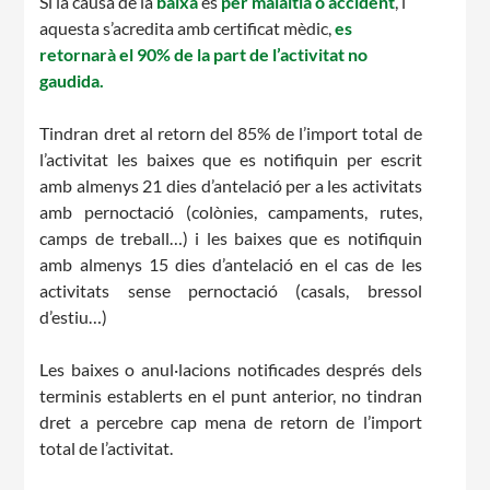
Si la causa de la
baixa
és
per malaltia o accident
, i
aquesta s’acredita amb certificat mèdic,
es
Notícies
retornarà el 90% de la part de l’activitat no
gaudida.
Butlletins
Diari de la Fundació
Tindran dret al retorn del 85% de l’import total de
l’activitat les baixes que es notifiquin per escrit
Fundesplai als mitjans
amb almenys 21 dies d’antelació per a les activitats
amb pernoctació (colònies, campaments, rutes,
Xarxes socials
camps de treball…) i les baixes que es notifiquin
amb almenys 15 dies d’antelació en el cas de les
COL·LABORA
activitats sense pernoctació (casals, bressol
d’estiu…)
Fes voluntariat
Les baixes o anul·lacions notificades després dels
Fes un donatiu
terminis establerts en el punt anterior, no tindran
Treballa amb nosaltres
dret a percebre cap mena de retorn de l’import
total de l’activitat.