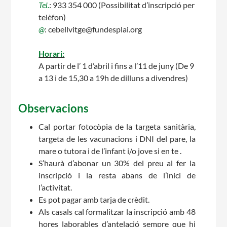
Tel.
: 933 354 000 (Possibilitat d’inscripció per
telèfon)
CASES DE COLÒNIES
@
: cebellvitge@fundesplai.org
Horari:
A partir de l’ 1 d’abril i fins a l’11 de juny
(De 9
ACCIÓ SOCIAL I JOVES
a 13 i de 15,30 a 19h de dilluns a divendres)
Observacions
ESPLAIS
Cal portar fotocòpia de la targeta sanitària,
targeta de les vacunacions i DNI del pare, la
mare o tutora i de l’infant i/o jove si en te .
S’haurà d’abonar un 30% del preu al fer la
SUPORT TERCER SECTOR
inscripció i la resta abans de l’inici de
l’activitat.
Es pot pagar amb tarja de crèdit.
Als casals cal formalitzar la inscripció amb 48
hores laborables d’antelació sempre que hi