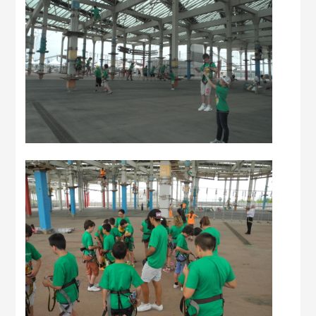
Notícies
Butlletins
Diari de la Fundació
Fundesplai als mitjans
Xarxes socials
COL·LABORA
Fes voluntariat
Fes un donatiu
Treballa amb nosaltres