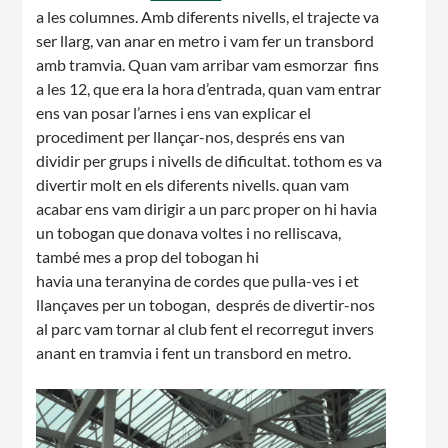
a les columnes. Amb diferents nivells, el trajecte va
ser llarg, van anar en metro i vam fer un transbord
amb tramvia. Quan vam arribar vam esmorzar fins
a les 12, que era la hora d’entrada, quan vam entrar
ens van posar l’arnes i ens van explicar el
procediment per llançar-nos, després ens van
CONEIX FUNDESPLAI
dividir per grups i nivells de dificultat. tothom es va
divertir molt en els diferents nivells. quan vam
La Fundació
acabar ens vam dirigir a un parc proper on hi havia
L'equip
un tobogan que donava voltes i no relliscava,
també mes a prop del tobogan hi
Missió i valors
havia una teranyina de cordes que pulla-ves i et
llançaves per un tobogan, després de divertir-nos
Els comptes clars
al parc vam tornar al club fent el recorregut invers
Memòria d'activitats
anant en tramvia i fent un transbord en metro.
Proposta educativa
ACTUALITAT