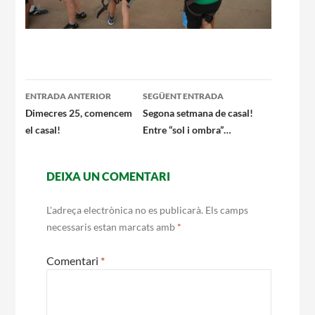
Navegació
ENTRADA ANTERIOR
SEGÜENT ENTRADA
per
Dimecres 25, comencem
Segona setmana de casal!
el casal!
Entre “sol i ombra”…
les
entrades
DEIXA UN COMENTARI
L'adreça electrònica no es publicarà.
Els camps
necessaris estan marcats amb
*
Comentari
*