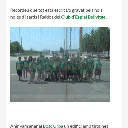
Recordeu que tot està escrit i/o gravat pels nois i
CASES DE COLÒNIES
noies d’Isards i Raïdos del
Club d’Esplai Bellvitge.
ACCIÓ SOCIAL I JOVES
ESPLAIS
SUPORT TERCER SECTOR
Ahir vam anar al
Bosc Urbà
un edifici amb tirolines