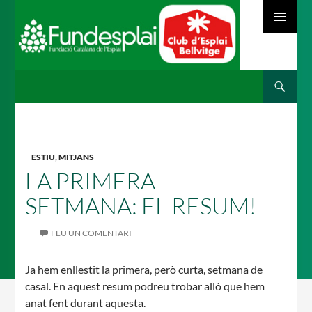
MENÚ
PRINCIPAL
Cerca
ACTIVITATS D'ESTIU
VÉS
AL
CONTINGUT
MÓN ESCOLAR
ESTIU
,
MITJANS
LA PRIMERA
SETMANA: EL RESUM!
ALBERG CENTRE ESPLAI
FEU UN COMENTARI
Ja hem enllestit la primera, però curta, setmana de
FORMACIÓ
casal. En aquest resum podreu trobar allò que hem
anat fent durant aquesta.