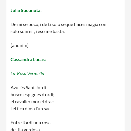
Julia Sucunuta:
Notícies
De mi se poco, i de ti solo seque haces magia con
Butlletins
solo sonreir, i eso me basta.
Diari de la Fundació
(anonim)
Fundesplai als mitjans
Xarxes socials
Cassandra Lucas:
COL·LABORA
La Rosa Vermella
Avui és Sant Jordi
Fes voluntariat
busco espigues d’ordi;
Fes un donatiu
el cavaller mor el drac
i el fica dins d’un sac.
Treballa amb nosaltres
Entre l’ordi una rosa
de tija verdosa,