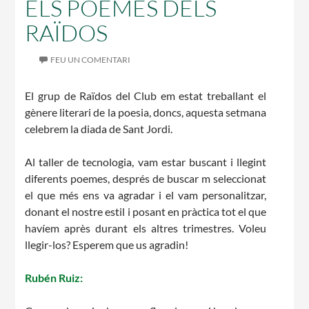
ELS POEMES DELS
RAÏDOS
CASES DE COLÒNIES
FEU UN COMENTARI
El grup de Raïdos del Club em estat treballant el
ACCIÓ SOCIAL I JOVES
gènere literari de la poesia, doncs, aquesta setmana
celebrem la diada de Sant Jordi.
Al taller de tecnologia, vam estar buscant i llegint
ESPLAIS
diferents poemes, després de buscar m seleccionat
el que més ens va agradar i el vam personalitzar,
donant el nostre estil i posant en pràctica tot el que
havíem après durant els altres trimestres. Voleu
SUPORT TERCER SECTOR
llegir-los? Esperem que us agradin!
Rubén Ruiz: