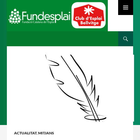
MENÚ
PRINCIPAL
Cerca
ACTIVITATS D'ESTIU
VÉS
AL
CONTINGUT
MÓN ESCOLAR
ALBERG CENTRE ESPLAI
FORMACIÓ
ACTUALITAT
,
MITJANS