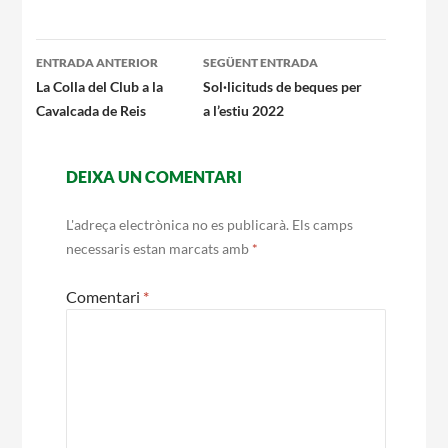
Navegació
ENTRADA ANTERIOR
SEGÜENT ENTRADA
per
La Colla del Club a la
Sol·licituds de beques per
Cavalcada de Reis
a l’estiu 2022
les
entrades
DEIXA UN COMENTARI
L'adreça electrònica no es publicarà.
Els camps
necessaris estan marcats amb
*
Comentari
*