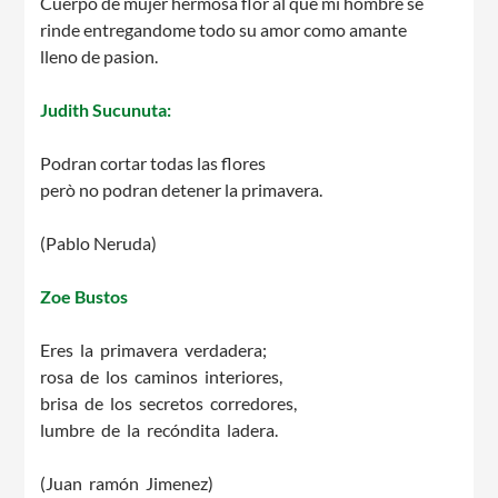
Cuerpo de mujer hermosa flor al que mi hombre se
rinde entregandome todo su amor como amante
lleno de pasion.
Judith Sucunuta:
CONEIX FUNDESPLAI
Podran cortar todas las flores
però no podran detener la primavera.
La Fundació
(Pablo Neruda)
L'equip
Zoe Bustos
Missió i valors
Els comptes clars
Eres la primavera verdadera;
rosa de los caminos interiores,
Memòria d'activitats
brisa de los secretos corredores,
Proposta educativa
lumbre de la recóndita ladera.
(Juan ramón Jimenez)
ACTUALITAT