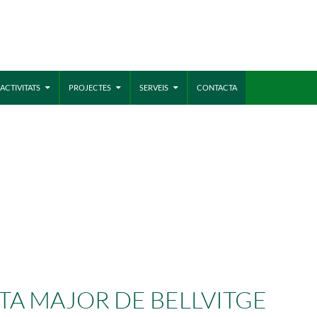
MÓN ESCOLAR
ALBERG CENTRE
ACTIVITATS
PROJECTES
SERVEIS
CONTACTA
CCIÓ SOCIAL I JOVES
ESPLAIS
TA MAJOR DE BELLVITGE
ACTUALITAT
COL
Notícies