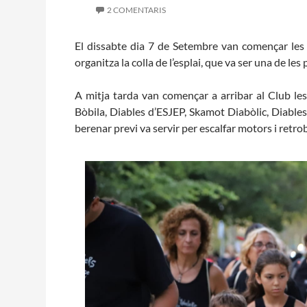
2 COMENTARIS
L'equip
Missió i valo
El dissabte dia 7 de Setembre van començar les F
Els comptes c
organitza la colla de l’esplai, que va ser una de les
Memòria d'act
Proposta edu
A mitja tarda van començar a arribar al Club le
Bòbila, Diables d’ESJEP, Skamot Diabòlic, Diables 
berenar previ va servir per escalfar motors i retr