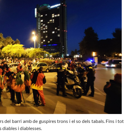
ers del
barri amb de guspires trons i el so dels tabals. Fins i tot
s diables i diablesses.