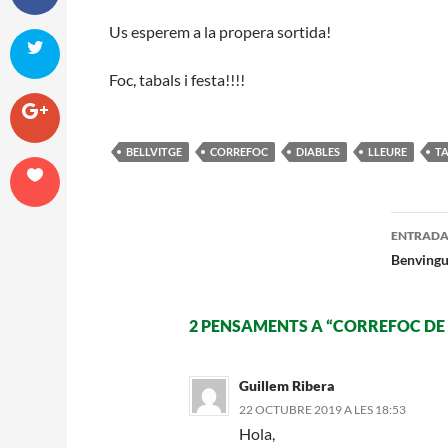
Us esperem a la propera sortida!
Foc, tabals i festa!!!!
BELLVITGE
CORREFOC
DIABLES
LLEURE
T
Nave
ENTRADA
per
Benvingu
les
2 PENSAMENTS A “CORREFOC DE 
entr
Guillem Ribera
22 OCTUBRE 2019 A LES 18:53
Hola,