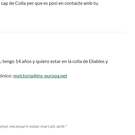
 cap de Colla per que es posi en contacte amb tu.
tengo 14 años y quiero estar en la colla de Diables y
rónico:
mvictoria@ins-europa.net
amps necessaris estan marcats amb
*