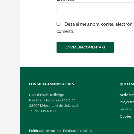
Desa el meu nom, correu electròni
comenti.
CONTACTA AMB NOSALTRES
QUE FEM
Club d'Esplai Bellvitge
Activitat
Rambla de la Marina 161-177
Projecte
08907 L'Hospitalet de Llobregat
Serveis
Tel. 93 335 40 00
Quotes
Política de privacitat
|
Política de cookies