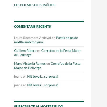
Fes un donatiu
ELS POEMES DELS RAÏDOS
Treballa amb nosaltres
COMENTARIS RECENTS
Laura Rocamora Ardevol
en
Pastís de pa de
motlle amb tonyina
Guillem Ribera
en
Correfoc de la Festa Major
de Bellvitge
Marc Victoria Ramos
en
Correfoc de la Festa
Major de Bellvitge
joana
en
Nit Jove i… sorpresa!
joana
en
Nit Jove i… sorpresa!
SUBSCRIU-TE AL NOSTRE BLOG