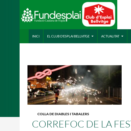
VÉS AL CONTINGUT
Cerca
ACTIVITATS D'ESTIU
INICI
EL CLUB D’ESPLAI BELLVITGE
ACTUALITAT
CASES DE COLÒNIES
A
COLLA DE DIABLES I TABALERS
CORREFOC DE LA FES
CONEIX FUNDESPLAI
La Fundació