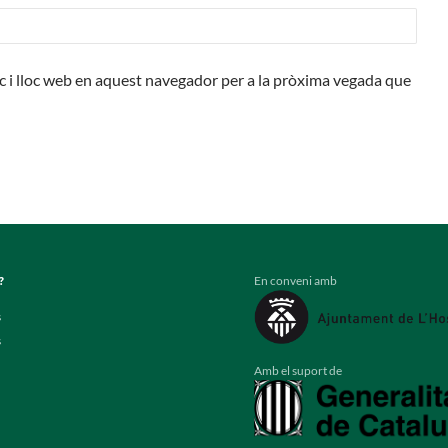
c i lloc web en aquest navegador per a la pròxima vegada que
En conveni amb
?
s
s
Amb el suport de