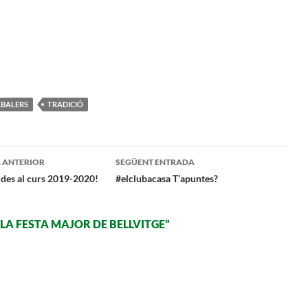
ABALERS
TRADICIÓ
gació
 ANTERIOR
SEGÜENT ENTRADA
des al curs 2019-2020!
#elclubacasa T’apuntes?
LA FESTA MAJOR DE BELLVITGE”
ades