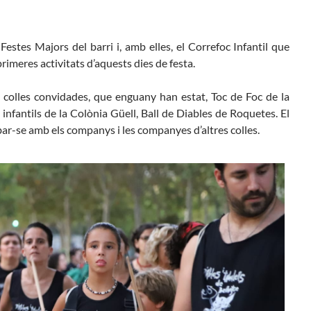
Butlletins
rs
Diari de la Fundació
estes Majors del barri i, amb elles, el Correfoc Infantil que
lars
Fundesplai als mitjans
 primeres activitats d’aquests dies de festa.
ivitats
Xarxes socials
cativa
s colles convidades, que enguany han estat, Toc de Foc de la
infantils de la Colònia Güell, Ball de Diables de Roquetes. El
obar-se amb els companys i les companyes d’altres colles.