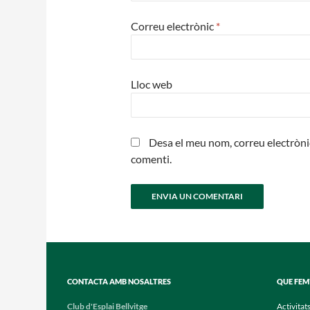
Correu electrònic
*
Lloc web
Desa el meu nom, correu electròni
comenti.
CONTACTA AMB NOSALTRES
QUE FEM
Club d'Esplai Bellvitge
Activitat