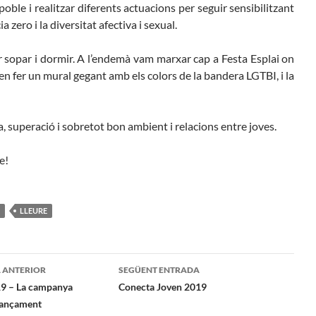
 poble i realitzar diferents actuacions per seguir sensibilitzant
a zero i la diversitat afectiva i sexual.
r sopar i dormir. A l’endemà vam marxar cap a Festa Esplai on
a en fer un mural gegant amb els colors de la bandera LGTBI, i la
, superació i sobretot bon ambient i relacions entre joves.
e!
I
LLEURE
gació
 ANTERIOR
SEGÜENT ENTRADA
19 – La campanya
Conecta Joven 2019
nançament