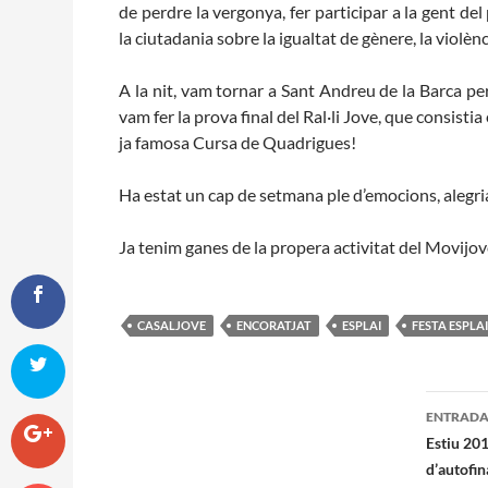
de perdre la vergonya, fer participar a la gent del
la ciutadania sobre la igualtat de gènere, la violènci
A la nit, vam tornar a Sant Andreu de la Barca pe
vam fer la prova final del Ral·li Jove, que consisti
ja famosa Cursa de Quadrigues!
Ha estat un cap de setmana ple d’emocions, alegria
Ja tenim ganes de la propera activitat del Movijov
CASALJOVE
ENCORATJAT
ESPLAI
FESTA ESPLA
Nave
ENTRADA
per
Estiu 20
d’autofi
les