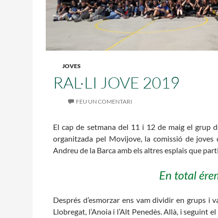
L'equip
Missió i valo
Els comptes c
Memòria d'act
Proposta edu
JOVES
RAL·LI JOVE 2019
FEU UN COMENTARI
El cap de setmana del 11 i 12 de maig el grup de
organitzada pel Movijove, la comissió de joves 
Andreu de la Barca amb els altres esplais que part
En total ére
Després d’esmorzar ens vam dividir en grups i v
Llobregat, l’Anoia i l’Alt Penedès. Allà, i seguint