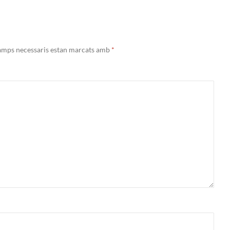
ades
amps necessaris estan marcats amb
*