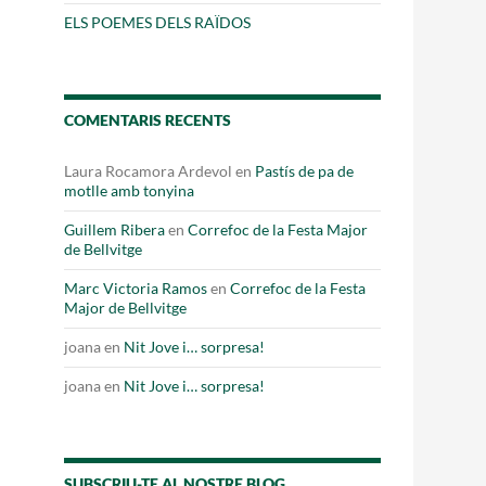
Fes un donatiu
ELS POEMES DELS RAÏDOS
Treballa amb nosaltres
COMENTARIS RECENTS
Laura Rocamora Ardevol
en
Pastís de pa de
motlle amb tonyina
Guillem Ribera
en
Correfoc de la Festa Major
de Bellvitge
Marc Victoria Ramos
en
Correfoc de la Festa
Major de Bellvitge
joana
en
Nit Jove i… sorpresa!
joana
en
Nit Jove i… sorpresa!
SUBSCRIU-TE AL NOSTRE BLOG