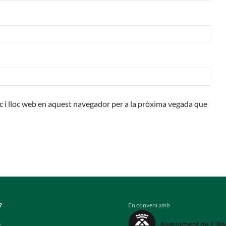
c i lloc web en aquest navegador per a la pròxima vegada que
En conveni amb
?
s