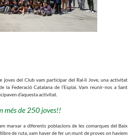
Butlletins
rs
Diari de la Fundació
lars
Fundesplai als mitjans
ivitats
Xarxes socials
cativa
 joves del Club vam participar del Ral·li Jove, una activitat
de la Federació Catalana de l’Esplai. Vam reunir-nos a Sant
icipaven d’aquesta activitat.
m més de 250 joves!!
am marxar a diferents poblacions de les comarques del Baix
 el llibre de ruta, vam haver de fer un munt de proves on havíem