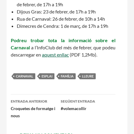
de febrer, de 17h a 19h
Dijous Gras: 23 de febrer, de 17h a 19h
Rua de Carnaval: 26 de febrer, de 10h a 14h
Dimecres de Cendra: 1 de març, de 17h a 19h
Podreu trobar tota la informació sobre el
CONEIX FUNDESPLAI
Carnaval
a l’InfoClub del més de febrer, que podeu
descarregar en
aquest enllaç
(PDF 1,2Mb).
La Fundació
L'equip
CARNAVAL
ESPLAI
FAMÍLIA
LLEURE
Missió i valors
Els comptes clars
Navegació
ENTRADA ANTERIOR
SEGÜENT ENTRADA
Memòria d'activitats
per
Croquetes de formatge i
#volemacollir
Proposta educativa
nous
les
entrades
ACTUALITAT