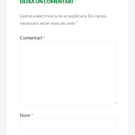
DEIXA UN COMENTARI
Notícies
L'adreça electrònica no es publicarà.
Els camps
necessaris estan marcats amb
*
Butlletins
Diari de la Fundació
Comentari
*
Fundesplai als mitjans
Xarxes socials
COL·LABORA
Fes voluntariat
Fes un donatiu
Nom
*
Treballa amb nosaltres