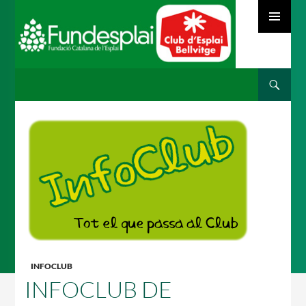
MENÚ
PRINCIPAL
Cerca
ACTIVITATS D'ESTIU
VÉS
AL
CONTINGUT
MÓN ESCOLAR
ALBERG CENTRE ESPLAI
INFOCLUB
FORMACIÓ
INFOCLUB DE