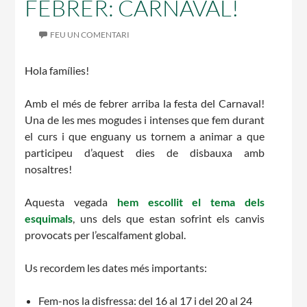
FEBRER: CARNAVAL!
CASES DE COLÒNIES
FEU UN COMENTARI
Hola famílies!
ACCIÓ SOCIAL I JOVES
Amb el més de febrer arriba la festa del Carnaval!
Una de les mes mogudes i intenses que fem durant
el curs i que enguany us tornem a animar a que
participeu d’aquest dies de disbauxa amb
ESPLAIS
nosaltres!
Aquesta vegada
hem escollit el tema dels
esquimals
, uns dels que estan sofrint els canvis
SUPORT TERCER SECTOR
provocats per l’escalfament global.
Us recordem les dates més importants:
Fem-nos la disfressa: del 16 al 17 i del 20 al 24