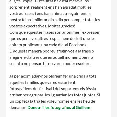
ells/es l’esplai. El resultat ha estat meravellós i
sorprenent, realment ens han agradat molt les
Notícies
vostres frases i ens han animat a seguir fent la
nostra feina i millorar dia a dia per complir totes les
Butlletins
vostres expectatives. Moltes gràcies!
Diari de la Fundació
Com que aquestes frases són anònimes i expressen
que es per a vosaltres l’esplai hem decidit que les
Fundesplai als mitjans
anirem publicant, una cada dia, al Facebook.
D’aquesta manera podreu afegir-vos a la frase o
Xarxes socials
afegir-ne d’altres que en aquell moment, per no
ser-hi o no pensar-hi, no vareu poder escriure.
COL·LABORA
Ja per acomiadar-nos oldríem fer una crida a tots
Fes voluntariat
aquelles famílies que vareu estar fent
fotos/vídeos del festival i del sopar ens els féssiu
Fes un donatiu
arribar per agrupar-les i guardar-les totes juntes. Si
Treballa amb nosaltres
un cop feta la tria les voleu només ens les heu de
demanar!
Doneu-li les fotografies al Guillem