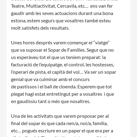
Teatre, Multiactivitat, Cercavila, etc… ens van fer
gaudir amb les seves actuacions durant una bona
estona, estem segurs que vosaltres també esteu
molt satisfets dels resultats.
CONEIX FUNDESPLAI
Unes hores després varem començar el “viatge”
que va suposar el Sopar de Famílies. Segur que no
us esperàveu tot el que us teniem preparat: la
La Fundació
facturació de l’equipatge, el control, les hostesses,
L'equip
l’operari de pista, el capità del vol… Va ser un sopar
genial que va culminar amb el concurs
Missió i valors
de pastissos i el ball de cloenda. Esperem que tot
plegat hagi estat entretingut per a vosaltres i que
Els comptes clars
en gaudíssiu tant o més que nosaltres.
Memòria d'activitats
Una de les activitats que varem proposar per al
Proposta educativa
final del sopar és que cada nen/a, noi/a, família,
etc… pogués escriure en un paper el que era per a
ACTUALITAT