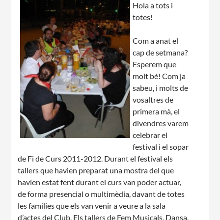
Hola a tots i
totes!
CASES DE COLÒNIES
Com a anat el
cap de setmana?
Esperem que
ACCIÓ SOCIAL I JOVES
molt bé! Com ja
sabeu, i molts de
vosaltres de
primera mà, el
ESPLAIS
divendres varem
celebrar el
festival i el sopar
de Fi de Curs 2011-2012. Durant el festival els
SUPORT TERCER SECTOR
tallers que havien preparat una mostra del que
havien estat fent durant el curs van poder actuar,
de forma presencial o multimèdia, davant de totes
les famílies que els van venir a veure a la sala
d’actes del Club. Els tallers de Fem Musicals, Dansa,