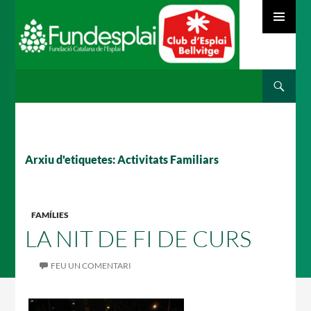
MENÚ
PRINCIPAL
Cerca
ACTIVITATS D'ESTIU
VÉS
AL
CONTINGUT
MÓN ESCOLAR
Arxiu d'etiquetes: Activitats Familiars
ALBERG CENTRE ESPLAI
FAMÍLIES
LA NIT DE FI DE CURS
FEU UN COMENTARI
FORMACIÓ