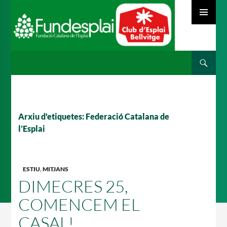
MENÚ
PRINCIPAL
Cerca
ACTIVITATS D'ESTIU
VÉS
AL
CONTINGUT
MÓN ESCOLAR
Arxiu d'etiquetes: Federació Catalana de
l’Esplai
ALBERG CENTRE ESPLAI
ESTIU
,
MITJANS
DIMECRES 25,
COMENCEM EL
FORMACIÓ
CASAL!