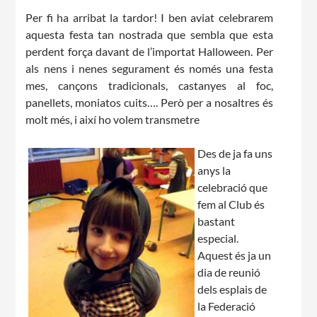
Per fi ha arribat la tardor! I ben aviat celebrarem
aquesta festa tan nostrada que sembla que esta
perdent força davant de l’importat Halloween. Per
als nens i nenes segurament és només una festa
mes, cançons tradicionals, castanyes al foc,
panellets, moniatos cuits…. Però per a nosaltres és
molt més, i així ho volem transmetre
Des de ja fa uns
anys la
celebració que
fem al Club és
bastant
especial.
Aquest és ja un
dia de reunió
dels esplais de
la Federació