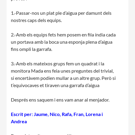
1.-Passar-nos un plat ple d’aigua per damunt dels
nostres caps dels equips.
2.-Amb els equips fets hem posem en fila índia cada
CONEIX FUNDESPLAI
un portava amb la boca una esponja plena d’aigua
fins ompli la garrafa.
La Fundació
3.-Amb els mateixos grups fem un quadrat i la
L'equip
monitora Mada ens feia unes preguntes del trivial,
si encertàvem podien mullar a un altre grup. Però si
Missió i valors
t’equivocaves et tiraven una garrafa d’aigua
Els comptes clars
Després ens saquem i ens vam anar al menjador.
Memòria d'activitats
Escrit per: Jaume, Nico, Rafa, Fran, Lorena i
Proposta educativa
Andrea
ACTUALITAT