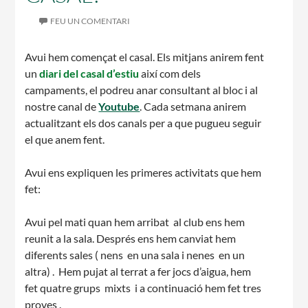
FEU UN COMENTARI
CASES DE COLÒNIES
Avui hem començat el casal. Els mitjans anirem fent
un
diari del casal d’estiu
així com dels
campaments, el podreu anar consultant al bloc i al
ACCIÓ SOCIAL I JOVES
nostre canal de
Youtube
. Cada setmana anirem
actualitzant els dos canals per a que pugueu seguir
el que anem fent.
ESPLAIS
Avui ens expliquen les primeres activitats que hem
fet:
Avui pel mati quan hem arribat al club ens hem
SUPORT TERCER SECTOR
reunit a la sala. Després ens hem canviat hem
diferents sales ( nens en una sala i nenes en un
altra) . Hem pujat al terrat a fer jocs d’aigua, hem
fet quatre grups mixts i a continuació hem fet tres
proves .