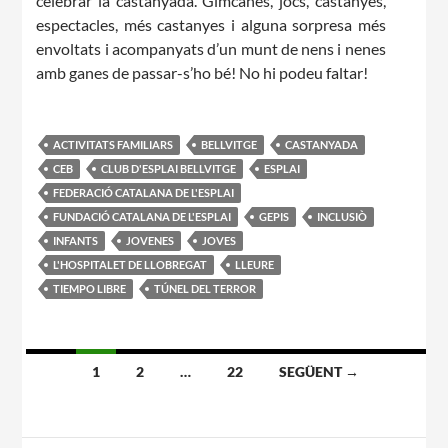
celebrar la castanyada. Gimcanes, jocs, castanyes,
espectacles, més castanyes i alguna sorpresa més
envoltats i acompanyats d’un munt de nens i nenes
amb ganes de passar-s’ho bé! No hi podeu faltar!
ACTIVITATS FAMILIARS
BELLVITGE
CASTANYADA
CEB
CLUB D'ESPLAI BELLVITGE
ESPLAI
FEDERACIÓ CATALANA DE L'ESPLAI
FUNDACIÓ CATALANA DE L'ESPLAI
GEPIS
INCLUSIÒ
INFANTS
JOVENES
JOVES
L'HOSPITALET DE LLOBREGAT
LLEURE
TIEMPO LIBRE
TÚNEL DEL TERROR
Navegació
1
2
…
22
SEGÜENT →
per
les