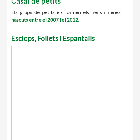
Casal de petits
Els grups de petits els formen els nens i nenes
nascuts entre el 2007 i el 2012.
Esclops, Follets i Espantalls
CONEIX FUNDESPLAI
La Fundació
L'equip
Missió i valors
Els comptes clars
Memòria d'activitats
Proposta educativa
ACTUALITAT