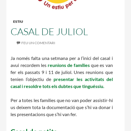
CASES DE COLÒNIES
ESTIU
CASAL DE JULIOL
ACCIÓ SOCIAL I JOVES
FEU UN COMENTARI
Ja només falta una setmana per a l’inici del casal i
avui recordem les
reunions de famílies
que es van
ESPLAIS
fer els passats 9 i 11 de juliol. Unes reunions que
tenien l’objectiu de
presentar les activitats del
casal i resoldre tots els dubtes que tinguéssiu.
SUPORT TERCER SECTOR
Per a totes les famílies que no van poder assistir-hi
us deixem tota la documentació que s’hi va donar i
les presentacions que s’hi van fer.