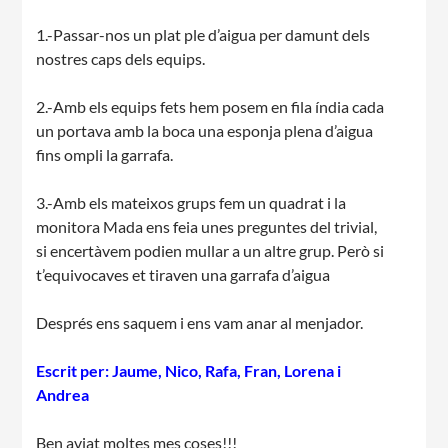
1.-Passar-nos un plat ple d’aigua per damunt dels
nostres caps dels equips.
2.-Amb els equips fets hem posem en fila índia cada
un portava amb la boca una esponja plena d’aigua
fins ompli la garrafa.
3.-Amb els mateixos grups fem un quadrat i la
monitora Mada ens feia unes preguntes del trivial,
si encertàvem podien mullar a un altre grup. Però si
t’equivocaves et tiraven una garrafa d’aigua
Després ens saquem i ens vam anar al menjador.
Escrit per: Jaume, Nico, Rafa, Fran, Lorena i
Andrea
Ben aviat moltes mes coses!!!