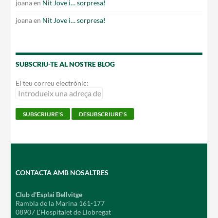
joana
en
Nit Jove i… sorpresa!
joana
en
Nit Jove i… sorpresa!
SUBSCRIU-TE AL NOSTRE BLOG
El teu correu electrònic:
CONTACTA AMB NOSALTRES
Club d'Esplai Bellvitge
Rambla de la Marina 161-177
08907 L'Hospitalet de Llobregat