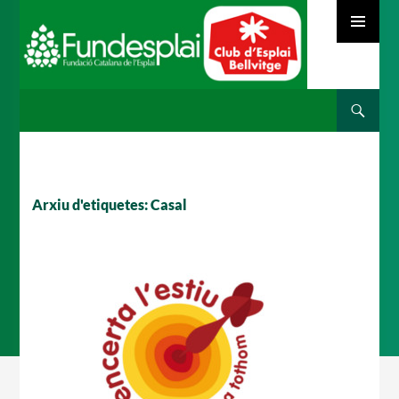
MENÚ
PRINCIPAL
Cerca
ACTIVITATS D'ESTIU
VÉS
AL
CONTINGUT
MÓN ESCOLAR
Arxiu d'etiquetes: Casal
ALBERG CENTRE ESPLAI
FORMACIÓ