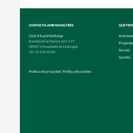
les
entrades
CONTACTA AMB NOSALTRES
QUE FEM
Club d'Esplai Bellvitge
Activitat
Rambla de la Marina 161-177
Projecte
08907 L'Hospitalet de Llobregat
Serveis
Tel. 93 335 40 00
Quotes
Política de privacitat
|
Política de cookies