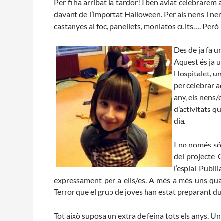
Per fi ha arribat la tardor! I ben aviat celebrare
davant de l’importat Halloween. Per als nens i n
castanyes al foc, panellets, moniatos cuits…. Però
Des de ja fa u
Aquest és ja u
Hospitalet, un
per celebrar a
any, els nens/
d’activitats 
dia.
I no només són
del projecte 
l’esplai Pubil
expressament per a ells/es. A més a més uns quant
Terror que el grup de joves han estat preparant d
Tot això suposa un extra de feina tots els anys. Un