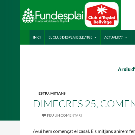
VÉS AL CONTINGUT
Cerca
ACTIVITATS D'ESTIU
INICI
EL CLUB D’ESPLAI BELLVITGE
ACTUALITAT
CASES DE COLÒNIES
A
Arxiu d
ESTIU
,
MITJANS
DIMECRES 25, COMEN
FEU UN COMENTARI
Avui hem començat el casal. Els mitjans anirem fe
CONEIX FUNDESPLAI
La Fundació