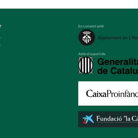
En conveni amb
?
s
s
Amb el suport de