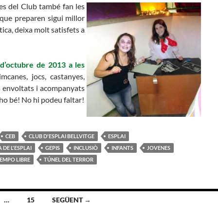
ves del Club també fan les
 que preparen sigui millor
ica, deixa molt satisfets a
d’octubre de 2013 a les
mcanes, jocs, castanyes,
s envoltats i acompanyats
ho bé! No hi podeu faltar!
CEB
CLUB D'ESPLAI BELLVITGE
ESPLAI
DE L'ESPLAI
GEPIS
INCLUSIÒ
INFANTS
JOVENES
IEMPO LIBRE
TÚNEL DEL TERROR
…
15
SEGÜENT →