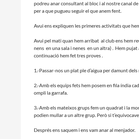
podreu anar consultant al bloc i al nostre canal d
L'equip
per a que pugueu seguir el que anem fent.
Missió i valo
Els comptes c
Avui ens expliquen les primeres activitats que hem
Memòria d'act
Proposta edu
Avui pel mati quan hem arribat al club ens hem reu
nens en una sala i nenes en un altra) . Hem pujat a
continuació hem fet tres proves .
1.-Passar-nos un plat ple d’aigua per damunt dels 
2.-Amb els equips fets hem posem en fila índia ca
ompli la garrafa.
3.-Amb els mateixos grups fem un quadrat i la mon
podien mullar a un altre grup. Però si t’equivocave
Després ens saquem i ens vam anar al menjador.