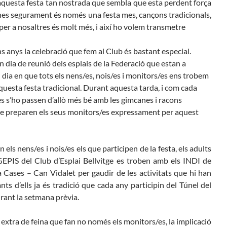
m aquesta festa tan nostrada que sembla que esta perdent força
enes segurament és només una festa mes, cançons tradicionals,
 per a nosaltres és molt més, i així ho volem transmetre
ns anys la celebració que fem al Club és bastant especial.
n dia de reunió dels esplais de la Federació que estan a
 dia en que tots els nens/es, nois/es i monitors/es ens trobem
questa festa tradicional. Durant aquesta tarda, i com cada
es s’ho passen d’allò més bé amb les gimcanes i racons
que preparen els seus monitors/es expressament per aquest
 els nens/es i nois/es els que participen de la festa, els adults
GEPIS del Club d’Esplai Bellvitge es troben amb els INDI de
la Cases – Can Vidalet per gaudir de les activitats que hi han
s d’ells ja és tradició que cada any participin del Túnel del
urant la setmana prèvia.
 extra de feina que fan no només els monitors/es, la implicació