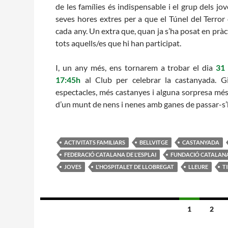
de les
famílies és indispensable i el grup dels jo
seves hores extres per a que el Túnel del Terror
cada any. Un extra que, quan ja s’ha posat en pràct
tots aquells/es que hi han participat.
I, un any més, ens tornarem a trobar el dia
31 
17:45h
al Club per celebrar la castanyada. Gi
espectacles, més castanyes i alguna sorpresa mé
d’un munt de nens i nenes amb ganes de passar-s’
ACTIVITATS FAMILIARS
BELLVITGE
CASTANYADA
FEDERACIÓ CATALANA DE L'ESPLAI
FUNDACIÓ CATALANA 
JOVES
L'HOSPITALET DE LLOBREGAT
LLEURE
T
Navegació
1
2
per