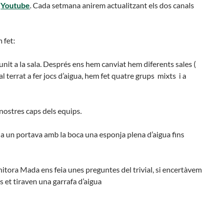
e
Youtube
. Cada setmana anirem actualitzant els dos canals
Butlletins
rs
Diari de la Fundació
lars
Fundesplai als mitjans
 fet:
ivitats
Xarxes socials
cativa
nit a la sala. Després ens hem canviat hem diferents sales (
l terrat a fer jocs d’aigua, hem fet quatre grups mixts i a
nostres caps dels equips.
da un portava amb la boca una esponja plena d’aigua fins
itora Mada ens feia unes preguntes del trivial, si encertàvem
s et tiraven una garrafa d’aigua