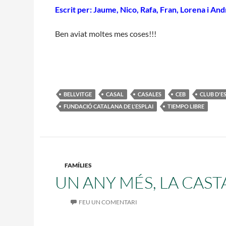
Escrit per: Jaume, Nico, Rafa, Fran, Lorena i An
Ben aviat moltes mes coses!!!
BELLVITGE
CASAL
CASALES
CEB
CLUB D'E
FUNDACIÓ CATALANA DE L'ESPLAI
TIEMPO LIBRE
FAMÍLIES
UN ANY MÉS, LA CAS
FEU UN COMENTARI