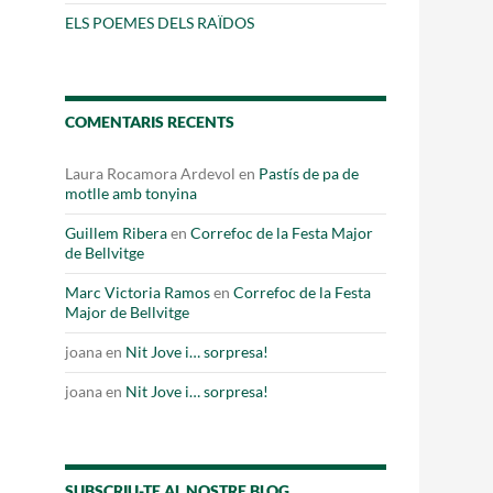
Fes un donatiu
ELS POEMES DELS RAÏDOS
Treballa amb nosaltres
COMENTARIS RECENTS
Laura Rocamora Ardevol
en
Pastís de pa de
motlle amb tonyina
Guillem Ribera
en
Correfoc de la Festa Major
de Bellvitge
Marc Victoria Ramos
en
Correfoc de la Festa
Major de Bellvitge
joana
en
Nit Jove i… sorpresa!
joana
en
Nit Jove i… sorpresa!
SUBSCRIU-TE AL NOSTRE BLOG