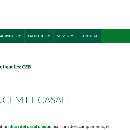
MÓN ESCOLAR
ALBERG CENTRE
ACTIVITATS
PROJECTES
SERVEIS
CONTACTA
CCIÓ SOCIAL I JOVES
ESPLAIS
'etiquetes: CEB
CEM EL CASAL!
nt un
diari del casal d’estiu
així com dels campaments, el
ACTUALITAT
COL
Notícies