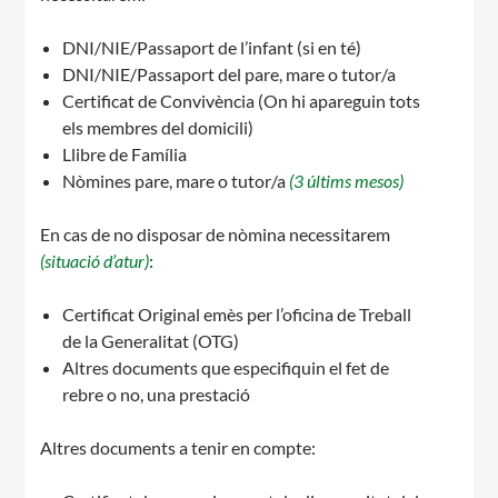
DNI/NIE/Passaport de l’infant (si en té)
DNI/NIE/Passaport del pare, mare o tutor/a
Certificat de Convivència (On hi apareguin tots
els membres del domicili)
CONEIX FUNDESPLAI
Llibre de Família
Nòmines pare, mare o tutor/a
(3 últims mesos)
La Fundació
En cas de no disposar de nòmina necessitarem
L'equip
(situació d’atur)
:
Missió i valors
Certificat Original emès per l’oficina de Treball
de la Generalitat (OTG)
Els comptes clars
Altres documents que especifiquin el fet de
Memòria d'activitats
rebre o no, una prestació
Proposta educativa
Altres documents a tenir en compte:
ACTUALITAT