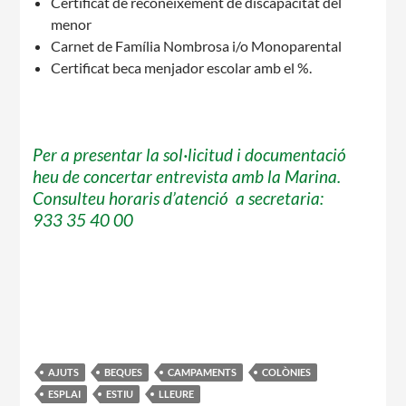
Certificat de reconeixement de discapacitat del
menor
Notícies
Carnet de Família Nombrosa i/o Monoparental
Certificat beca menjador escolar amb el %.
Butlletins
Diari de la Fundació
Fundesplai als mitjans
Per a presentar la sol·licitud i documentació
heu de concertar entrevista amb la Marina.
Xarxes socials
Consulteu horaris d’atenció a secretaria:
933 35 40 00
COL·LABORA
Fes voluntariat
Fes un donatiu
Treballa amb nosaltres
AJUTS
BEQUES
CAMPAMENTS
COLÒNIES
ESPLAI
ESTIU
LLEURE