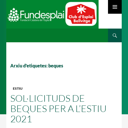
MENÚ
PRINCIPAL
Cerca
ACTIVITATS D'ESTIU
VÉS
AL
CONTINGUT
MÓN ESCOLAR
Arxiu d'etiquetes: beques
ALBERG CENTRE ESPLAI
ESTIU
SOL·LICITUDS DE
BEQUES PER A L’ESTIU
FORMACIÓ
2021