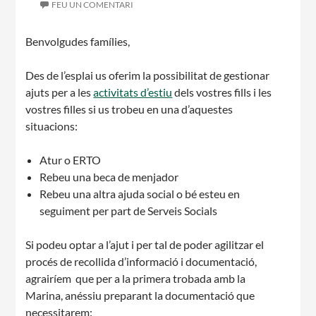
FEU UN COMENTARI
CASES DE COLÒNIES
Benvolgudes famílies,
Des de l’esplai us oferim la possibilitat de gestionar
ajuts per a les
activitats d’estiu
dels vostres fills i les
ACCIÓ SOCIAL I JOVES
vostres filles si us trobeu en una d’aquestes
situacions:
Atur o ERTO
ESPLAIS
Rebeu una beca de menjador
Rebeu una altra ajuda social o bé esteu en
seguiment per part de Serveis Socials
SUPORT TERCER SECTOR
Si podeu optar a l’ajut i per tal de poder agilitzar el
procés de recollida d’informació i documentació,
agrairíem que per a la primera trobada amb la
Marina, anéssiu preparant la documentació que
necessitarem: