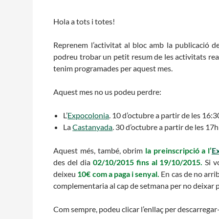
Hola a tots i totes!
Reprenem l’activitat al bloc amb la publicació d
podreu trobar un petit resum de les activitats real
tenim programades per aquest mes.
Aquest mes no us podeu perdre:
L’
Expocolonia
. 10 d’octubre a partir de les 16:
La
Castanyada
. 30 d’octubre a partir de les 17h
Aquest més, també, obrim
la preinscripció a l’
E
des del dia
02/10/2015 fins al 19/10/2015.
Si v
deixeu
10€ com a paga i senyal.
En cas de no arri
complementaria al cap de setmana per no deixar pa
Com sempre, podeu clicar l’enllaç per descarregar-