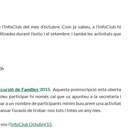
e l’InfoClub del mes d’octubre. Com ja sabeu, a l’InfoClub hi
itzades durant l’estiu i el setembre; i també les activitats que
30h
xcursió de Famílies
2015.
Aquesta preinscripció està oberta
oleu participar-hi només cal que us apunteu a la secretaria i
bar a un nombre de participants mínim buscarem una activitat
ssar l’ocasió de trobar-nos tots i totes un any mes.
vos l’
InfoClub Octubre’15
.