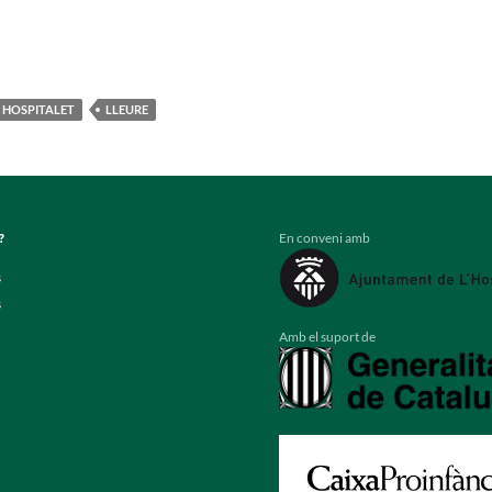
HOSPITALET
LLEURE
En conveni amb
?
s
s
Amb el suport de