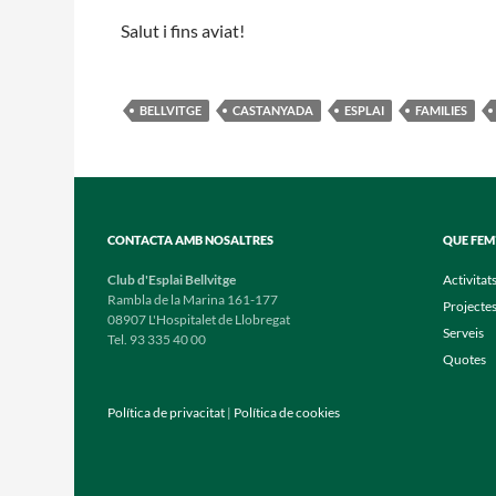
Salut i fins aviat!
BELLVITGE
CASTANYADA
ESPLAI
FAMILIES
CONTACTA AMB NOSALTRES
QUE FEM
Club d'Esplai Bellvitge
Activitat
Rambla de la Marina 161-177
Projecte
08907 L'Hospitalet de Llobregat
Serveis
Tel. 93 335 40 00
Quotes
Política de privacitat
|
Política de cookies