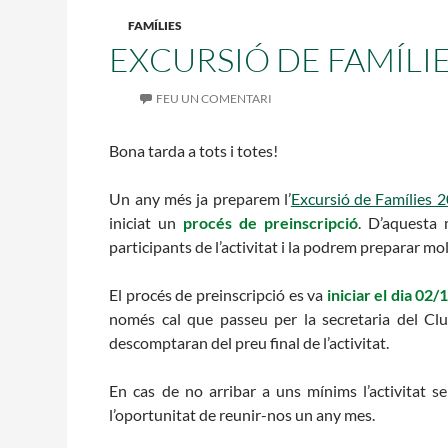
L'equip
FAMÍLIES
Missió i valo
EXCURSIÓ DE FAMÍLIE
Els comptes c
Memòria d'act
FEU UN COMENTARI
Proposta edu
Bona tarda a tots i totes!
Un any més ja preparem l’
Excursió de Famílies 
iniciat un
procés de preinscripció
. D’aquesta
participants de l’activitat i la podrem preparar mol
El procés de preinscripció es va
iniciar el dia 02
només cal que passeu per la secretaria del Clu
descomptaran del preu final de l’activitat.
En cas de no arribar a uns mínims l’activitat s
l’oportunitat de reunir-nos un any mes.