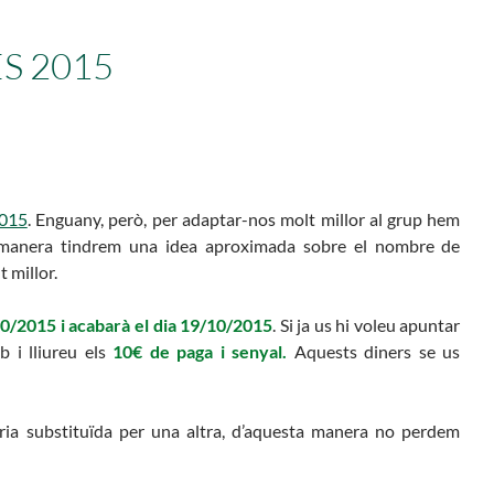
Butlletins
rs
Diari de la Fundació
S 2015
lars
Fundesplai als mitjans
ivitats
Xarxes socials
cativa
2015
. Enguany, però, per adaptar-nos molt millor al grup hem
 manera tindrem una idea aproximada sobre el nombre de
t millor.
/10/2015 i acabarà el dia 19/10/2015
. Si ja us hi voleu apuntar
b i lliureu els
10€ de paga i senyal.
Aquests diners se us
eria substituïda per una altra, d’aquesta manera no perdem