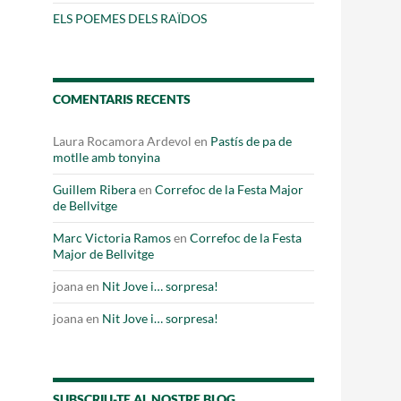
Fes un donatiu
ELS POEMES DELS RAÏDOS
Treballa amb nosaltres
COMENTARIS RECENTS
Laura Rocamora Ardevol
en
Pastís de pa de
motlle amb tonyina
Guillem Ribera
en
Correfoc de la Festa Major
de Bellvitge
Marc Victoria Ramos
en
Correfoc de la Festa
Major de Bellvitge
joana
en
Nit Jove i… sorpresa!
joana
en
Nit Jove i… sorpresa!
SUBSCRIU-TE AL NOSTRE BLOG