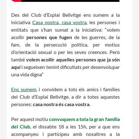
Des del Club d’Esplai Bellvitge ens sumem a la
iniciativa
Casa nostra, casa vostra
, les persones i
entitats que s’han sumat a la iniciativa: “volem
acollir
persones que fugen
de les guerres, de la
CONEIX FUNDESPLAI
fam, de la persecució política, per motius
d’orientació sexual o per les seves creences. Però
també
volem acollir aquelles persones que ja són
La Fundació
aquí
i segueixen tenint dificultats per desenvolupar
L'equip
una vida digna”
Missió i valors
Ens sumem
, i convidem a tots els amics i famílies
Els comptes clars
del Club d’Esplai Bellvitge, a dir a totes aquestes
persones:
casa nostra és casa vostra
.
Memòria d'activitats
Proposta educativa
Per aquest motiu
convoquem a tota la gran família
del Club
, el dissabte 18 a les 15h, per a que ens
acompanyeu i participeu amb nosaltres a la
ACTUALITAT