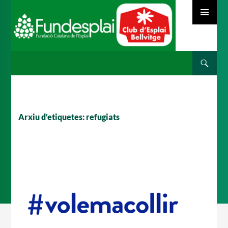
MENÚ
PRINCIPAL
Cerca
ACTIVITATS D'ESTIU
VÉS
AL
CONTINGUT
MÓN ESCOLAR
Arxiu d'etiquetes: refugiats
ALBERG CENTRE ESPLAI
FORMACIÓ