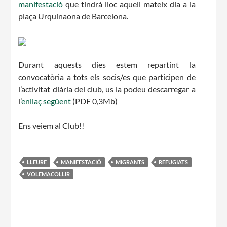
manifestació
que tindrà lloc aquell mateix dia a la
plaça Urquinaona de Barcelona.
Notícies
Butlletins
Diari de la Fundació
Durant aquests dies estem repartint la
convocatòria a tots els socis/es que participen de
Fundesplai als mitjans
l’activitat diària del club, us la podeu descarregar a
Xarxes socials
l’
enllaç següent
(PDF 0,3Mb)
Ens veiem al Club!!
COL·LABORA
Fes voluntariat
LLEURE
MANIFESTACIÓ
MIGRANTS
REFUGIATS
Fes un donatiu
VOLEMACOLLIR
Treballa amb nosaltres