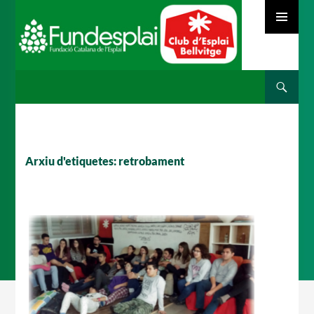
MENÚ
PRINCIPAL
Cerca
ACTIVITATS D'ESTIU
VÉS
AL
CONTINGUT
MÓN ESCOLAR
Arxiu d'etiquetes: retrobament
ALBERG CENTRE ESPLAI
FORMACIÓ