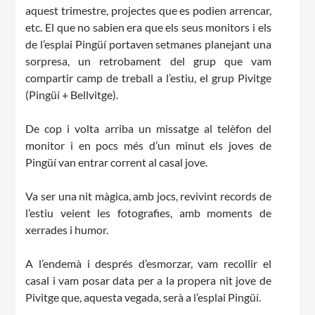
aquest trimestre, projectes que es podien arrencar,
etc. El que no sabien era que els seus monitors i els
de l’esplai Pingüí portaven setmanes planejant una
sorpresa, un retrobament del grup que vam
compartir camp de treball a l’estiu, el grup Pivitge
(Pingüí + Bellvitge).
CONEIX FUNDESPLAI
De cop i volta arriba un missatge al telèfon del
La Fundació
monitor i en pocs més d’un minut els joves de
Pingüí van entrar corrent al casal jove.
L'equip
Missió i valors
Va ser una nit màgica, amb jocs, revivint records de
l’estiu veient les fotografies, amb moments de
Els comptes clars
xerrades i humor.
Memòria d'activitats
A l’endemà i després d’esmorzar, vam recollir el
Proposta educativa
casal i vam posar data per a la propera nit jove de
Pivitge que, aquesta vegada, serà a l’esplai Pingüí.
ACTUALITAT