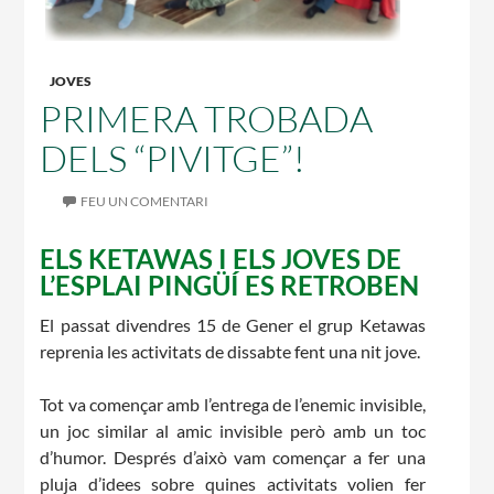
CASES DE COLÒNIES
JOVES
PRIMERA TROBADA
DELS “PIVITGE”!
ACCIÓ SOCIAL I JOVES
FEU UN COMENTARI
ELS KETAWAS I ELS JOVES DE
ESPLAIS
L’ESPLAI PINGÜÍ ES RETROBEN
El passat divendres 15 de Gener el grup Ketawas
reprenia les activitats de dissabte fent una nit jove.
SUPORT TERCER SECTOR
Tot va començar amb l’entrega de l’enemic invisible,
un joc similar al amic invisible però amb un toc
d’humor. Després d’això vam començar a fer una
pluja d’idees sobre quines activitats volien fer