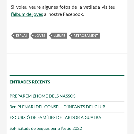
Si voleu veure algunes fotos de la vetllada visiteu
Notícies
l’àlbum de joves
al nostre Facebook.
Butlletins
Diari de la Fundació
ESPLAI
JOVES
LLEURE
RETROBAMENT
Fundesplai als mitjans
Xarxes socials
COL·LABORA
ENTRADES RECENTS
Fes voluntariat
PREPAREM L’HOME DELS NASSOS
Fes un donatiu
3er. PLENARI DEL CONSELL D’INFANTS DEL CLUB
Treballa amb nosaltres
EXCURSIÓ DE FAMÍLIES DE TARDOR A GUALBA
Sol·licituds de beques per a l’estiu 2022