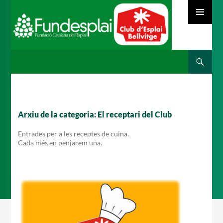
MENÚ
PRINCIPAL
Cerca
ACTIVITATS D'ESTIU
VÉS
AL
CONTINGUT
MÓN ESCOLAR
Arxiu de la categoria: El receptari del Club
Entrades per a les receptes de cuina.
Cada més en penjarem una.
ALBERG CENTRE ESPLAI
FORMACIÓ