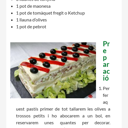
1 pot de maonesa
1 pot de tomàquet fregit o Ketchup
1 llauna d’olives
1 pot de pebrot
CONEIX FUNDESPLAI
Pr
e
La Fundació
p
ar
L'equip
ac
ió
Missió i valors
Els comptes clars
Per
fer
Memòria d'activitats
aq
uest pastís primer de tot tallarem les olives a
Proposta educativa
trossos petits i ho abocarem a un bol, en
reservarem unes quantes per decorar.
ACTUALITAT