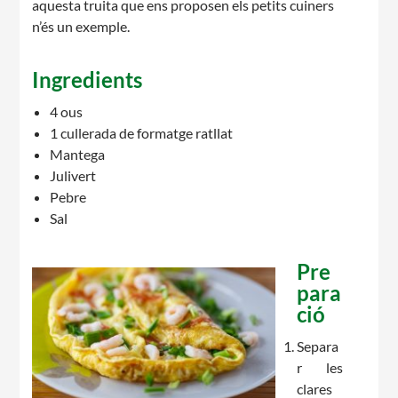
aquesta truita que ens proposen els petits cuiners
n’és un exemple.
Ingredients
4 ous
1 cullerada de formatge ratllat
Mantega
Julivert
Pebre
Sal
Pre
para
ció
Separa
r les
clares