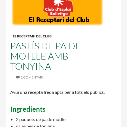
CASES DE COLÒNIES
EL RECEPTARI DEL CLUB
ACCIÓ SOCIAL I JOVES
PASTÍS DE PA DE
MOTLLE AMB
TONYINA
ESPLAIS
1 COMENTARI
Avui una recepta freda apta per a tots els públics.
SUPORT TERCER SECTOR
Ingredients
2 paquets de pa de motlle
6 llaunes de tonyina