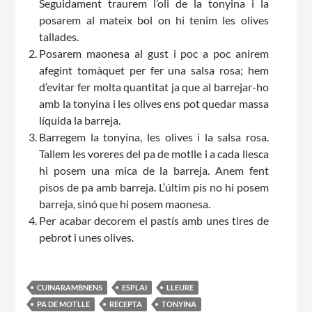
Seguidament traurem l’oli de la tonyina i la
posarem al mateix bol on hi tenim les olives
Notícies
tallades.
Posarem maonesa al gust i poc a poc anirem
Butlletins
afegint tomàquet per fer una salsa rosa; hem
Diari de la Fundació
d’evitar fer molta quantitat ja que al barrejar-ho
amb la tonyina i les olives ens pot quedar massa
Fundesplai als mitjans
líquida la barreja.
Barregem la tonyina, les olives i la salsa rosa.
Xarxes socials
Tallem les voreres del pa de motlle i a cada llesca
hi posem una mica de la barreja. Anem fent
COL·LABORA
pisos de pa amb barreja. L’últim pis no hi posem
barreja, sinó que hi posem maonesa.
Fes voluntariat
Per acabar decorem el pastís amb unes tires de
pebrot i unes olives.
Fes un donatiu
Treballa amb nosaltres
CUINARAMBNENS
ESPLAI
LLEURE
PA DE MOTLLE
RECEPTA
TONYINA