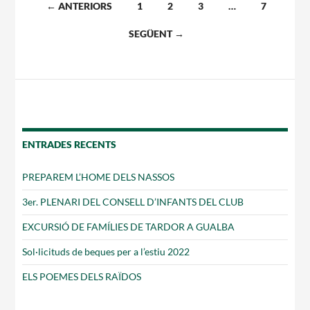
Navegació
← ANTERIORS
1
2
3
…
7
per
SEGÜENT →
les
entrades
ENTRADES RECENTS
PREPAREM L’HOME DELS NASSOS
3er. PLENARI DEL CONSELL D’INFANTS DEL CLUB
EXCURSIÓ DE FAMÍLIES DE TARDOR A GUALBA
Sol·licituds de beques per a l’estiu 2022
ELS POEMES DELS RAÏDOS