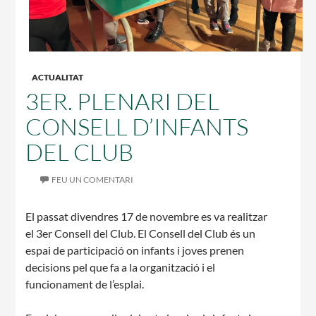
CASES DE COLÒNIES
ACTUALITAT
3ER. PLENARI DEL
ACCIÓ SOCIAL I JOVES
CONSELL D’INFANTS
DEL CLUB
ESPLAIS
FEU UN COMENTARI
El passat divendres 17 de novembre es va realitzar
el 3er Consell del Club. El Consell del Club és un
SUPORT TERCER SECTOR
espai de participació on infants i joves prenen
decisions pel que fa a la organització i el
funcionament de l’esplai.