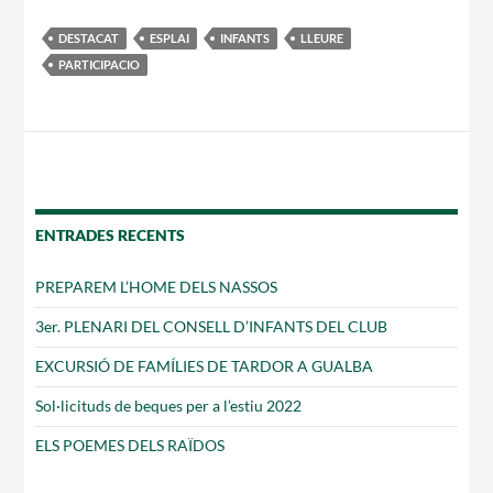
DESTACAT
ESPLAI
INFANTS
LLEURE
Notícies
PARTICIPACIO
Butlletins
Diari de la Fundació
Fundesplai als mitjans
Xarxes socials
ENTRADES RECENTS
COL·LABORA
PREPAREM L’HOME DELS NASSOS
3er. PLENARI DEL CONSELL D’INFANTS DEL CLUB
Fes voluntariat
EXCURSIÓ DE FAMÍLIES DE TARDOR A GUALBA
Fes un donatiu
Sol·licituds de beques per a l’estiu 2022
Treballa amb nosaltres
ELS POEMES DELS RAÏDOS