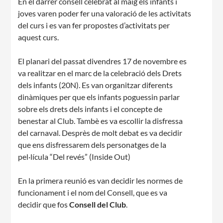
En el darrer consell celebrat al maig els infants i
joves varen poder fer una valoració de les activitats
del curs i es van fer propostes d’activitats per
aquest curs.
El planari del passat divendres 17 de novembre es
CONEIX FUNDESPLAI
va realitzar en el marc de la celebració dels Drets
dels infants (20N). Es van organitzar diferents
La Fundació
dinàmiques per que els infants poguessin parlar
sobre els drets dels infants i el concepte de
L'equip
benestar al Club. Tambè es va escollir la disfressa
del carnaval. Desprès de molt debat es va decidir
Missió i valors
que ens disfressarem dels personatges de la
Els comptes clars
pel·lícula “Del revés” (Inside Out)
Memòria d'activitats
En la primera reunió es van decidir les normes de
Proposta educativa
funcionament i el nom del Consell, que es va
decidir que fos
Consell del Club
.
ACTUALITAT