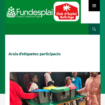
MENÚ
PRINCIPAL
Cerca
ACTIVITATS D'ESTIU
VÉS
AL
CONTINGUT
MÓN ESCOLAR
Arxiu d'etiquetes: participacio
ALBERG CENTRE ESPLAI
FORMACIÓ