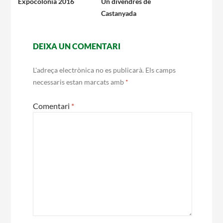
per
Expocolònia 2016
Un divendres de
Castanyada
les
Notícies
entrades
Butlletins
DEIXA UN COMENTARI
Diari de la Fundació
L'adreça electrònica no es publicarà.
Els camps
Fundesplai als mitjans
necessaris estan marcats amb
*
Xarxes socials
Comentari
*
COL·LABORA
Fes voluntariat
Fes un donatiu
Treballa amb nosaltres