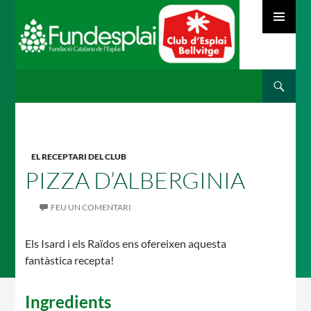
MENÚ
PRINCIPAL
Cerca
ACTIVITATS D'ESTIU
VÉS
AL
CONTINGUT
MÓN ESCOLAR
EL RECEPTARI DEL CLUB
PIZZA D’ALBERGINIA
FEU UN COMENTARI
ALBERG CENTRE ESPLAI
Els Isard i els Raïdos ens ofereixen aquesta
fantàstica recepta!
FORMACIÓ
Ingredients