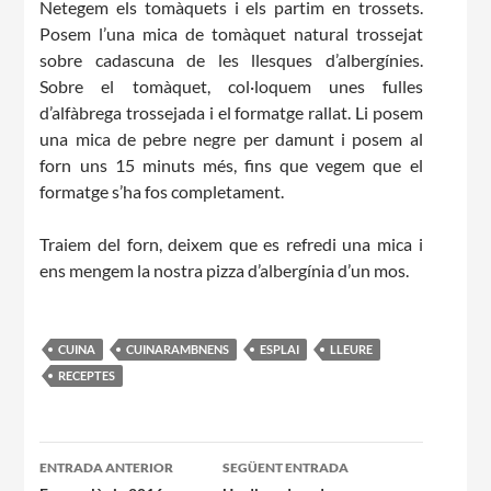
Netegem els tomàquets i els partim en trossets.
Posem l’una mica de tomàquet natural trossejat
sobre cadascuna de les llesques d’albergínies.
Sobre el tomàquet, col·loquem unes fulles
d’alfàbrega trossejada i el formatge rallat. Li posem
una mica de pebre negre per damunt i posem al
CONEIX FUNDESPLAI
forn uns 15 minuts més, fins que vegem que el
formatge s’ha fos completament.
La Fundació
Traiem del forn, deixem que es refredi una mica i
L'equip
ens mengem la nostra pizza d’albergínia d’un mos.
Missió i valors
Els comptes clars
CUINA
CUINARAMBNENS
ESPLAI
LLEURE
Memòria d'activitats
RECEPTES
Proposta educativa
Navegació
ENTRADA ANTERIOR
SEGÜENT ENTRADA
ACTUALITAT