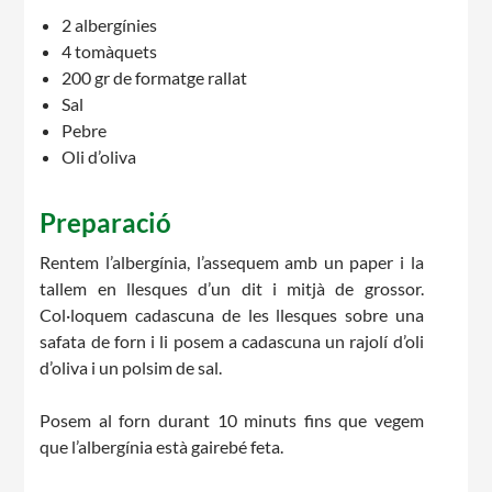
2 albergínies
4 tomàquets
CASES DE COLÒNIES
200 gr de formatge rallat
Sal
Pebre
ACCIÓ SOCIAL I JOVES
Oli d’oliva
Preparació
ESPLAIS
Rentem l’albergínia, l’assequem amb un paper i la
tallem en llesques d’un dit i mitjà de grossor.
Col·loquem cadascuna de les llesques sobre una
safata de forn i li posem a cadascuna un rajolí d’oli
SUPORT TERCER SECTOR
d’oliva i un polsim de sal.
Posem al forn durant 10 minuts fins que vegem
que l’albergínia està gairebé feta.