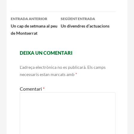
Notícies
Navegació
ENTRADA ANTERIOR
SEGÜENT ENTRADA
Butlletins
per
Un cap de setmana al peu
Un divendres d’actuacions
de Montserrat
les
Diari de la Fundació
entrades
Fundesplai als mitjans
DEIXA UN COMENTARI
Xarxes socials
L'adreça electrònica no es publicarà.
Els camps
necessaris estan marcats amb
*
COL·LABORA
Comentari
*
Fes voluntariat
Fes un donatiu
Treballa amb nosaltres