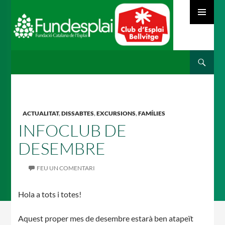
MENÚ
PRINCIPAL
Cerca
ACTIVITATS D'ESTIU
VÉS
AL
CONTINGUT
MÓN ESCOLAR
ACTUALITAT
,
DISSABTES
,
EXCURSIONS
,
FAMÍLIES
INFOCLUB DE
DESEMBRE
ALBERG CENTRE ESPLAI
FEU UN COMENTARI
Hola a tots i totes!
FORMACIÓ
Aquest proper mes de desembre estarà ben atapeït