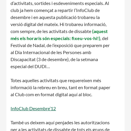
d’activitats, sortides i esdeveniments especials. Al
club ja hem començat a repartir l’InfoClub de
CASES DE COLÒNIES
desembre i en aquesta publicació trobareu la
versió digital del mateix. Hi trobareu informació,
com sempre, de les activitats de dissabte
(aquest
més els horaris són especials: fixeu-vos-hi!)
,
del
ACCIÓ SOCIAL I JOVES
Festival de Nadal, de l’exposició que preparem per
al Dia Internacional de les Persones amb
Discapacitat (3 de desembre), de la setmana
especial del DUDI…
ESPLAIS
Totes aquelles activitats que requereixen més
informació la rebreu en breu, tant en format paper
al Club com en format digital aquí al bloc.
SUPORT TERCER SECTOR
InfoClub Desembre’12
També us deixem aquí penjades les autoritzacions
per a les activitats de dissabte de tots els grups de