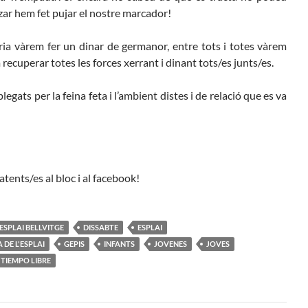
ar hem fet pujar el nostre marcador!
ria vàrem fer un dinar de germanor, entre tots i totes vàrem
recuperar totes les forces xerrant i dinant tots/es junts/es.
egats per la feina feta i l’ambient distes i de relació que es va
atents/es al bloc i al facebook!
ESPLAI BELLVITGE
DISSABTE
ESPLAI
DE L'ESPLAI
GEPIS
INFANTS
JOVENES
JOVES
TIEMPO LIBRE