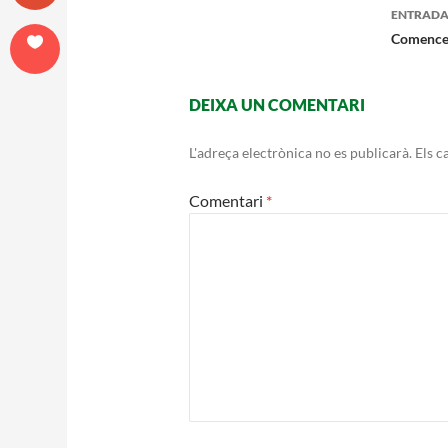
Nave
ENTRADA
per
Comence
les
DEIXA UN COMENTARI
entr
L'adreça electrònica no es publicarà.
Els c
Comentari
*