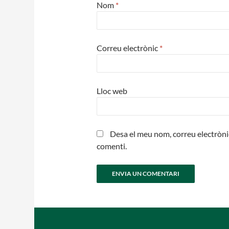
Nom
*
Correu electrònic
*
Lloc web
Desa el meu nom, correu electròni
comenti.