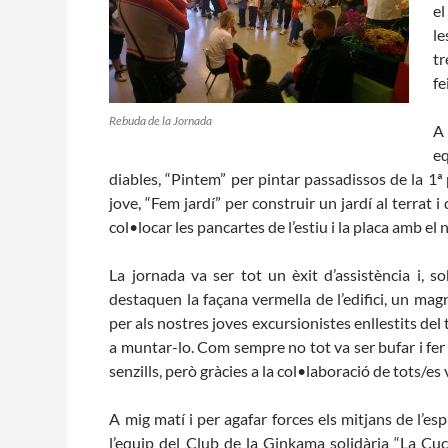
el
L'equip
le
Missió i valo
tr
Els comptes c
fe
Memòria d'act
Proposta edu
Rebuda de la Jornada
A 
eq
diables, “Pintem” per pintar passadissos de la 1ª 
jove, “Fem jardí” per construir un jardí al terrat 
col•locar les pancartes de l’estiu i la placa amb el n
La jornada va ser tot un èxit d’assistència i, s
destaquen la façana vermella de l’edifici, un magní
per als nostres joves excursionistes enllestits del t
a muntar-lo. Com sempre no tot va ser bufar i fer 
senzills, però gràcies a la col•laboració de tots/es
A mig matí i per agafar forces els mitjans de l’es
l’equip del Club de la Ginkama solidària “La Cu