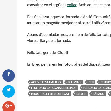
consultar en el següent
enllaç
. Amb aquest esmorz
Per finalitzar aquesta Jornada d’Acció Comunità
muntar un magnífic menjador al sorral i allà vàrem 
Abans d’acomiadar-nos, ens hem de felicitar tots pl
viure al llarg de la jornada.
Felicitats gent del Club!!
En Breu penjarem les fotografies del dia, estigueu 
ACTIVITATS FAMILIARS
BELLVITGE
CEB
CLUB D'
FEDERACIÓ CATALANA DE L'ESPLAI
FUNDACIÓ CATALANA 
L'HOSPITALET DE LLOBREGAT
LLEURE
SÁBADO