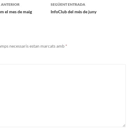
gació
 ANTERIOR
SEGÜENT ENTRADA
m el mes de maig
InfoClub del més de juny
ades
amps necessaris estan marcats amb
*