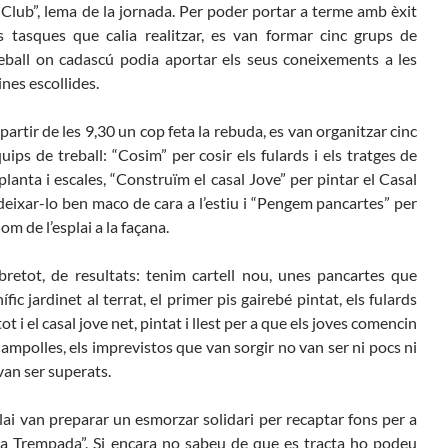
 Club”, lema de la jornada. Per poder portar a terme amb èxit
Butlletins
s tasques que calia realitzar, es van formar cinc grups de
rs
Diari de la Fundació
eball on cadascú podia aportar els seus coneixements a les
lars
Fundesplai als mitjans
ines escollides.
ivitats
Xarxes socials
cativa
partir de les 9,30 un cop feta la rebuda, es van organitzar cinc
uips de treball: “Cosim” per cosir els fulards i els tratges de
planta i escales, “Construïm el casal Jove” per pintar el Casal
i deixar-lo ben maco de cara a l’estiu i “Pengem pancartes” per
om de l’esplai a la façana.
obretot, de resultats: tenim cartell nou, unes pancartes que
fic jardinet al terrat, el primer pis gairebé pintat, els fulards
ot i el casal jove net, pintat i llest per a que els joves comencin
ampolles, els imprevistos que van sorgir no van ser ni pocs ni
 van ser superats.
plai van preparar un esmorzar solidari per recaptar fons per a
ca Trempada”. Si encara no sabeu de que es tracta ho podeu