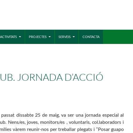
MÓN ESCOLAR
ALBERG CENTRE
ACTIVITATS
PROJECTES
SERVEIS
CONTACTA
CCIÓ SOCIAL I JOVES
ESPLAIS
UB. JORNADA D’ACCIÓ
 passat dissabte 25 de maig, va ser una jornada especial al
ub. Nens/es, joves, monitors/es , voluntaris, col.laboradors i
mílies vàrem reunir-nos per treballar plegats i “Posar guapo
ACTUALITAT
COL
Notícies