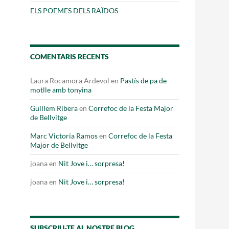
Fes un donatiu
ELS POEMES DELS RAÏDOS
Treballa amb nosaltres
COMENTARIS RECENTS
Laura Rocamora Ardevol
en
Pastís de pa de
motlle amb tonyina
Guillem Ribera
en
Correfoc de la Festa Major
de Bellvitge
Marc Victoria Ramos
en
Correfoc de la Festa
Major de Bellvitge
joana
en
Nit Jove i… sorpresa!
joana
en
Nit Jove i… sorpresa!
SUBSCRIU-TE AL NOSTRE BLOG